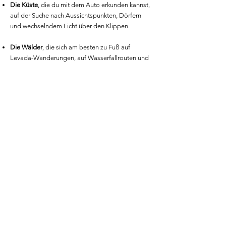
Die Küste
, die du mit dem Auto erkunden kannst,
auf der Suche nach Aussichtspunkten, Dörfern
und wechselndem Licht über den Klippen.
Die Wälder
, die sich am besten zu Fuß auf
Levada-Wanderungen, auf Wasserfallrouten und
in Bereichen des Laurisilva-Waldes erkunden
lassen.
Die Berge
, wo sich die wichtigsten
Fotomöglichkeiten rund um den Pico do Arieiro,
den Pico Ruivo und die hoch gelegenen Straßen
zwischen den Aussichtspunkten konzentrieren.
Die einzelnen Orte behandle ich ausführlicher in
meinem vollständigen Guide zu den besten
Fotolocations auf Madeira, einschließlich
Logistik, Zeitplanung und Tipps zum
Fotografieren.