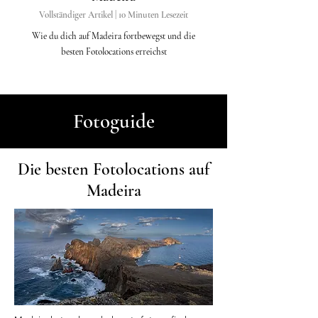
Vollständiger Artikel | 10 Minuten Lesezeit
Wie du dich auf Madeira fortbewegst und die
besten Fotolocations erreichst
Fotoguide
Die besten Fotolocations auf
Madeira