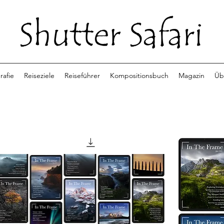
rafie
Reiseziele
Reiseführer
Kompositionsbuch
Magazin
Üb