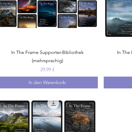
In The Frame Supporter-Bibliothek
In The 
(mehrsprachig)
Preis
29,99 £
In den Warenkorb