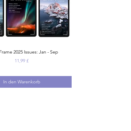
Frame 2025 Issues: Jan - Sep
Preis
11,99 £
In den Warenkorb