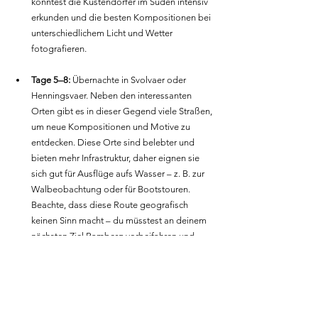
könntest die Küstendörfer im Süden intensiv 
erkunden und die besten Kompositionen bei 
unterschiedlichem Licht und Wetter 
fotografieren.
Tage 5–8:
 Übernachte in Svolvaer oder 
Henningsvaer. Neben den interessanten 
Orten gibt es in dieser Gegend viele Straßen, 
um neue Kompositionen und Motive zu 
entdecken. Diese Orte sind belebter und 
bieten mehr Infrastruktur, daher eignen sie 
sich gut für Ausflüge aufs Wasser – z. B. zur 
Walbeobachtung oder für Bootstouren. 
Beachte, dass diese Route geografisch 
keinen Sinn macht – du müsstest an deinem 
nächsten Ziel Ramberg vorbeifahren und 
dann zurück. Aber Svolvaer/Henningsvaer 
bieten eine willkommene Abwechslung, 
bevor es für intensivere 
Landschaftsfotografie zurück nach Ramberg 
geht.