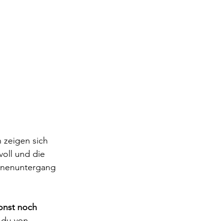
 zeigen sich 
voll und die 
nnenuntergang 
onst noch 
t du von 