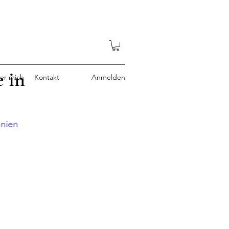
e in
er mich
Kontakt
Anmelden
onien