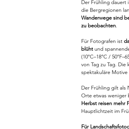
Der Frühling dauert 
die Bergregionen la
Wanderwege sind bes
zu beobachten
.
Für Fotografen ist 
da
blüht
 und spannende
(10°C–18°C / 50°F–6
von Tag zu Tag. Die 
spektakuläre Motive f
Der Frühling gilt al
Orte etwas weniger b
Herbst reisen mehr F
Hauptlichtzeit im Frü
Für Landschaftsfotog