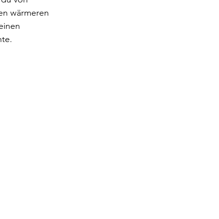
den wärmeren 
einen 
nte.