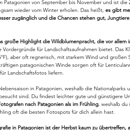
in Patagonien von September bis November und ist die Ze
ngsam wieder vom Winter erholen. Das heißt, 
es gibt me
ser zugänglich und die Chancen stehen gut, Jungtiere
s große Highlight die Wildblumenpracht, die vor allem i
 Vordergründe für Landschaftsaufnahmen bietet. Das Kli
5°F), aber oft regnerisch, mit starkem Wind und große
kräftigen patagonischen Winde sorgen oft für Lenticular
ür Landschaftsfotos liefern.
s Nebensaison in Patagonien, weshalb die Nationalparks 
esucht sind. Du findest leichter gute und günstigere Un
otografen nach Patagonien als im Frühling
, weshalb du 
hling oft die besten Fotospots für dich allein hast.
rafie in Patagonien ist der Herbst kaum zu übertreffen, 