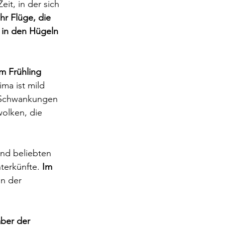
it, in der sich 
hr Flüge, die 
 in den Hügeln 
m Frühling 
ma ist mild 
n Schwankungen 
wolken, die 
und beliebten 
terkünfte. 
Im 
in der 
aber der 