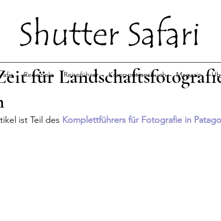
Zeit für Landschaftsfotografi
rafie
Reiseziele
Reiseführer
Kompositionsbuch
Magazin
Üb
n
ikel ist Teil des 
Komplettführers für Fotografie in Patag