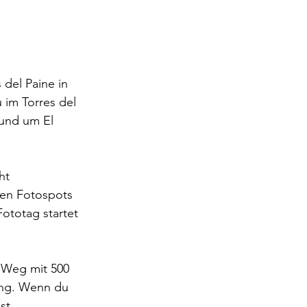
del Paine in 
 im Torres del 
rund um El 
ht 
sten Fotospots 
ototag startet 
r Weg mit 500 
ang. Wenn du 
st, 