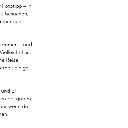
 Fototipp – in 
zu besuchen, 
timmungen 
u kommen – und 
ielleicht hast 
ne Reise 
erheit einige 
 und El 
ien bei gutem 
aber wenn du 
nen.