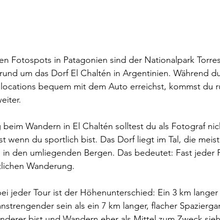
en Fotospots in Patagonien sind der Nationalpark Torres 
rund um das Dorf El Chaltén in Argentinien. Während du
tolocations bequem mit dem Auto erreichst, kommst du 
eiter.
beim Wandern in El Chaltén solltest du als 
Fotograf
 nic
t wenn du sportlich bist. Das Dorf liegt im Tal, die mei
 in den umliegenden Bergen. Das bedeutet: Fast jeder F
ntlichen Wanderung.
bei jeder Tour ist der Höhenunterschied: Ein 3 km lange
strengender sein als ein 7 km langer, flacher Spazierg
nderer
 bist und Wandern eher als Mittel zum Zweck sieh