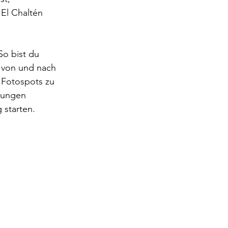
 El Chaltén 
So bist du 
e von und nach 
 Fotospots zu 
rungen 
starten.