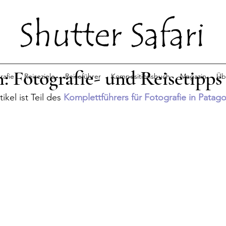
: Fotografie- und Reisetipps
rafie
Reiseziele
Reiseführer
Kompositionsbuch
Magazin
Üb
ikel ist Teil des 
Komplettführers für Fotografie in Patag