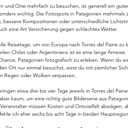
n und Orte mehrfach zu besuchen, ist generell ein guter
onders wichtig. Die Fotospots in Patagonien mehrmals 
m, bessere Kompositionen oder unterschiedliche Lichts
auch eine Art Versicherung gegen schlechtes Wetter.
volle Reisetage, um von Europa nach Torres del Paine z
ilen Chiles oder Argentiniens ist es eine lange Anreise. V
Chance, Patagonien fotografisch zu erleben. Wenn du ei
den Ort nur einmal besuchst, wirst du mit ziemlicher Sich
en Regen oder Wolken verpassen.
ringen etwa drei bis vier Tage jeweils in Torres del Paine
 aber kaum, um eine richtig gute Bilderserie aus Patagon
Veranstalter müssen Kosten und Ortsvielfalt abwägen, 
mpfehle ich eher sechs bis acht Tage in beiden Hauptregio