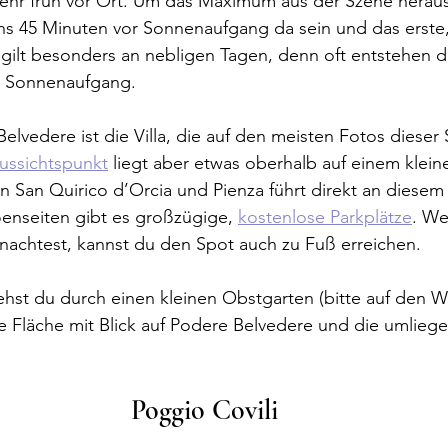
hr früh vor Ort. Um das Maximum aus der Szene heraus
ens 45 Minuten vor Sonnenaufgang da sein und das erste
 gilt besonders an nebligen Tagen, denn oft entstehen d
 Sonnenaufgang.
elvedere ist die Villa, die auf den meisten Fotos dieser
Aussichtspunkt
 liegt aber etwas oberhalb auf einem klein
 San Quirico d’Orcia und Pienza führt direkt an diesem 
enseiten gibt es großzügige, 
kostenlose Parkplätze
. We
nachtest, kannst du den Spot auch zu Fuß erreichen.
hst du durch einen kleinen Obstgarten (bitte auf den W
ne Fläche mit Blick auf Podere Belvedere und die umlieg
Poggio Covili