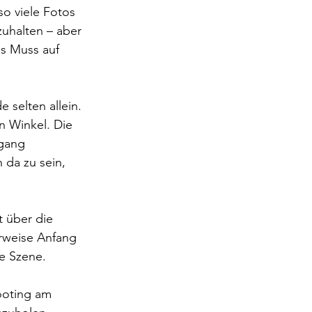
o viele Fotos 
zuhalten – aber 
es Muss auf 
 selten allein. 
n Winkel. Die 
gang 
 da zu sein, 
 über die 
erweise Anfang 
e Szene.
ooting am 