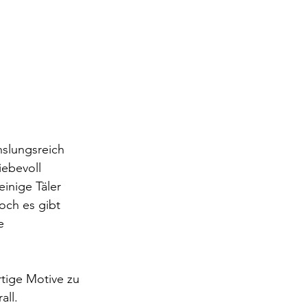
hslungsreich 
ebevoll 
inige Täler 
och es gibt 
e 
rtige Motive zu 
ll. 