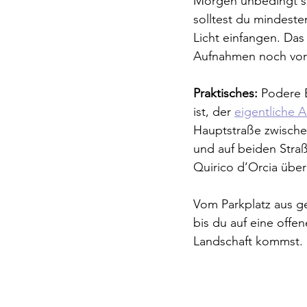
Morgen unbedingt se
solltest du mindest
Licht einfangen. Das
Aufnahmen noch vor
Praktisches:
 Podere B
ist, der 
eigentliche 
Hauptstraße zwischen
und auf beiden Straß
Quirico d’Orcia über
Vom Parkplatz aus ge
bis du auf eine offe
Landschaft kommst.