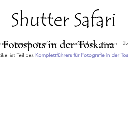
 Fotospots in der Toskana
rafie
Reiseziele
Reiseführer
Kompositionsbuch
Magazin
Üb
ikel ist Teil des 
Komplettführers für Fotografie in der To