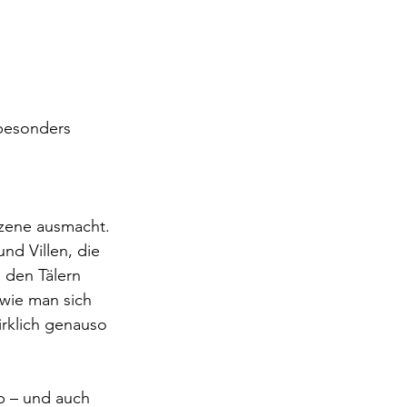
 besonders 
Szene ausmacht. 
nd Villen, die 
 den Tälern 
wie man sich 
irklich genauso 
pp – und auch 