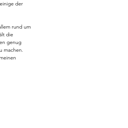
einige der 
 allem rund um 
lt die 
eten genug 
u machen. 
meinen 