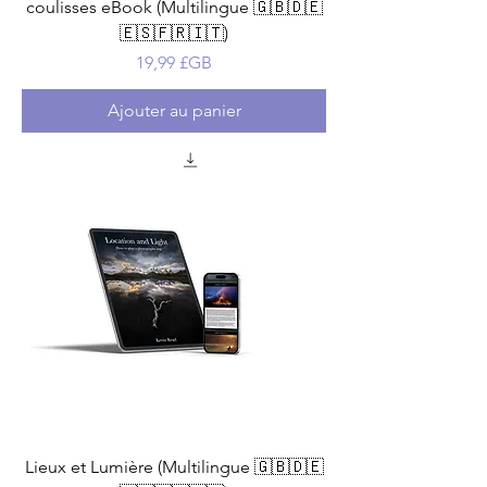
coulisses eBook (Multilingue 🇬🇧🇩🇪
🇪🇸🇫🇷🇮🇹)
Prix
19,99 £GB
Ajouter au panier
Lieux et Lumière (Multilingue 🇬🇧🇩🇪