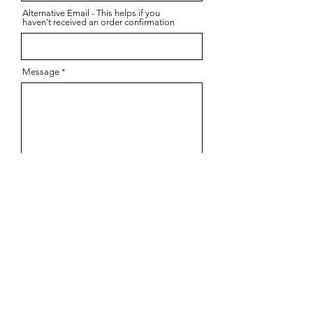
Alternative Email - This helps if you
haven't received an order confirmation
Message
Send