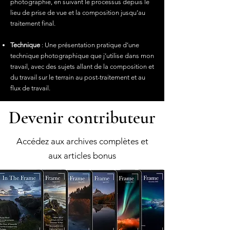
photographie, en suivant le processus depuis le
lieu de prise de vue et la composition jusqu’au
traitement final.
Technique
: Une présentation pratique d’une
technique photographique que j’utilise dans mon
travail, avec des sujets allant de la composition et
du travail sur le terrain au post-traitement et au
flux de travail.
Devenir contributeur
Accédez aux archives complètes et
aux articles bonus