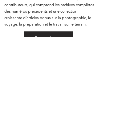
contributeurs, qui comprend les archives complètes
des numéros précédents et une collection
croissante d’articles bonus sur la photographie, le
voyage, la préparation et le travail sur le terrain.
En savoir plus
Partager le
magazine
Partager In The Frame avec d’autres
photographes est l’une des façons les plus utiles
de soutenir le projet. Si vous connaissez
quelqu’un qui aime la photographie et le voyage,
je vous serais très reconnaissant de le lui faire
suivre.