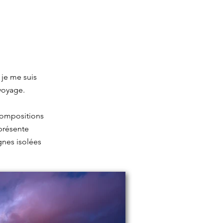
je me suis
 voyage.
compositions
 présente
gnes isolées