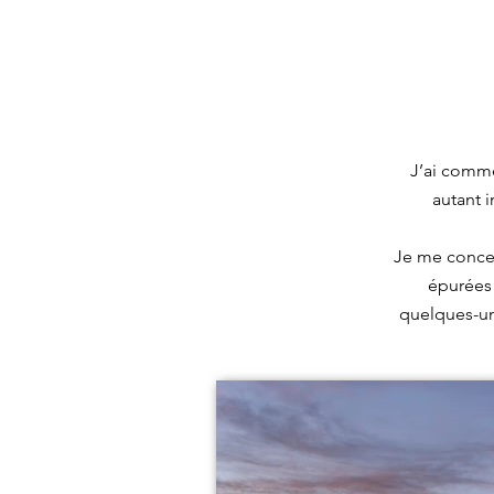
J’ai comme
autant 
Je me concen
épurées 
quelques-un