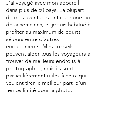
J’ai voyagé avec mon appareil
dans plus de 50 pays. La plupart
de mes aventures ont duré une ou
deux semaines, et je suis habitué à
profiter au maximum de courts
séjours entre d’autres
engagements. Mes conseils
peuvent aider tous les voyageurs à
trouver de meilleurs endroits à
photographier, mais ils sont
particulièrement utiles à ceux qui
veulent tirer le meilleur parti d’un
temps limité pour la photo.
Ce guide de plus de 200 pages
regroupe tout ce que j’ai appris en
vingt ans de voyages photo. Il
comprend des méthodes pour
rechercher de nouveaux lieux, des