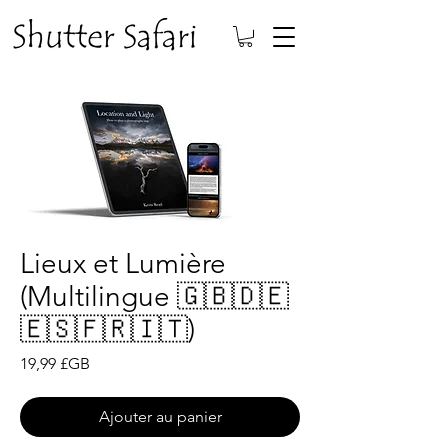
Lieux et Lumière
(Multilingue 🇬🇧🇩🇪
🇪🇸🇫🇷🇮🇹)
Prix
19,99 £GB
Ajouter au panier