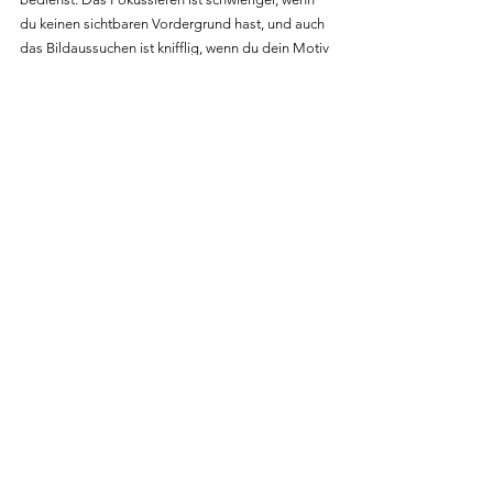
du keinen sichtbaren Vordergrund hast, und auch 
das Bildaussuchen ist knifflig, wenn du dein Motiv 
nicht im Sucher siehst. Sogar das Aufbauen der 
Kamera und das Bedienen des Stativs mit 
Stirnlampe kann beim ersten Mal ziemlich holprig 
sein.
Die Nordlichter erscheinen oft nur kurz – du willst 
die Zeit nicht damit verschwenden, zum ersten 
Mal den Nachthimmel zu fotografieren. Wenn du 
vorher Zeit hast, stell deine Kamera nachts 
draußen auf, fokussiere auf einen Stern oder 
andere Lichtpunkte und versuche, ein scharfes 
Bild vom Nachthimmel zu machen. Schon eine 
einzige Übungssession hilft dir, besser 
vorbereitet zu sein und erhöht die Chance, ein 
gutes Aurora-Foto zu bekommen.
Mach dir für jeden Tag einen 