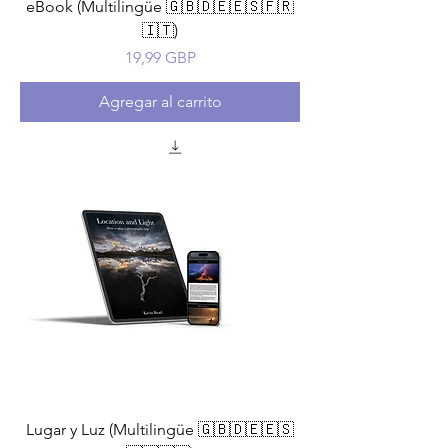
eBook (Multilingüe 🇬🇧🇩🇪🇪🇸🇫🇷
🇮🇹)
Precio
19,99 GBP
Agregar al carrito
Lugar y Luz (Multilingüe 🇬🇧🇩🇪🇪🇸