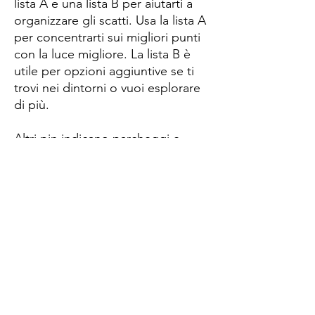
lista A e una lista B per aiutarti a
organizzare gli scatti. Usa la lista A
per concentrarti sui migliori punti
con la luce migliore. La lista B è
utile per opzioni aggiuntive se ti
trovi nei dintorni o vuoi esplorare
di più.
Altri pin indicano parcheggi e
punti di interesse, tutti
accompagnati da spiegazioni,
consigli e raccomandazioni.
Cosa ottieni
Un documento PDF con istruzioni
dettagliate per accedere alla
mappa e utilizzarla. Il file è
disponibile per il download tramite