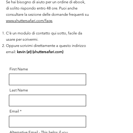
Se hai bisogno di aiuto per un ordine di ebook,
di solito rispondo entro 48 ore. Puoi anche
consultare la sezione delle domande frequenti su
www.shuttersafari.com/faqs
C’è un modulo di contatto qui sotto, facile da
usare per scrivermi.
Oppure scrivimi direttamente a questo indirizzo
email:
kevin (at) (shuttersafari.com)
First Name
Last Name
Email
Alternative Email - This helps if you