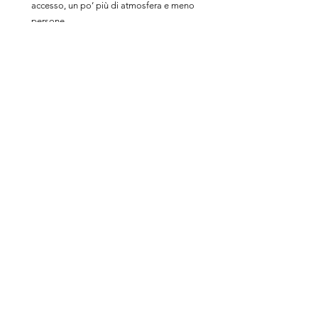
accesso, un po’ più di atmosfera e meno 
persone
I miei consigli
Il momento esatto del tuo viaggio fotografico a 
Madeira non farà la stessa differenza che farebbe 
in destinazioni più variabili. Tuttavia, se puoi 
scegliere liberamente quando partire, la stagione 