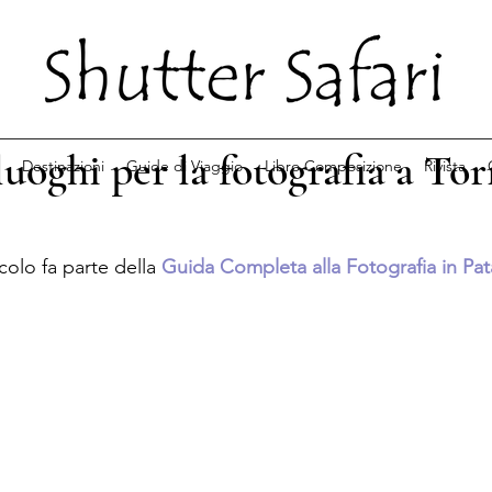
luoghi per la fotografia a Tor
Destinazioni
Guide di Viaggio
Libro Composizione
Rivista
colo fa parte della 
Guida Completa alla Fotografia in Pa