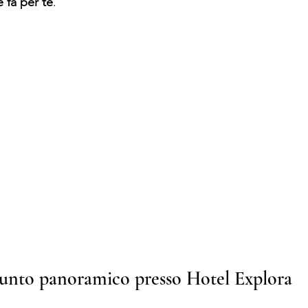
 fa per te
.
unto panoramico presso Hotel Explor
a