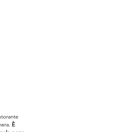
storante 
era. 
È 