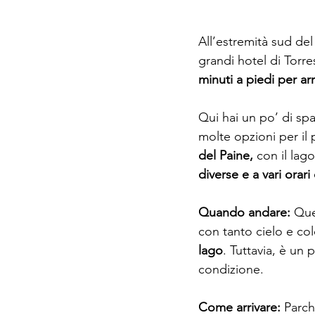
All’estremità sud de
grandi hotel di Torre
minuti a piedi per ar
Qui hai un po’ di sp
molte opzioni per il 
del Paine,
 con il lag
diverse e a vari orari
Quando andare:
 Que
con tanto cielo e col
lago
. Tuttavia, è u
n p
condizione.
Come arrivare:
 Parc