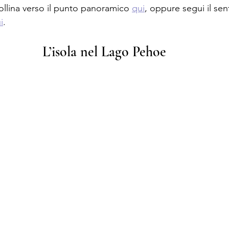
 collina verso il punto panoramico 
qui
, oppure segui il sent
i
.
L’isola nel Lago Peho
e