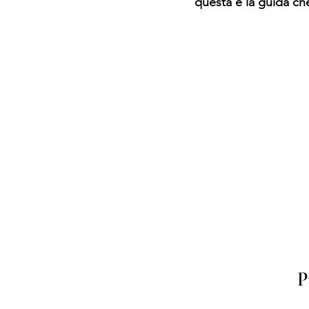
questa è la guida che
P