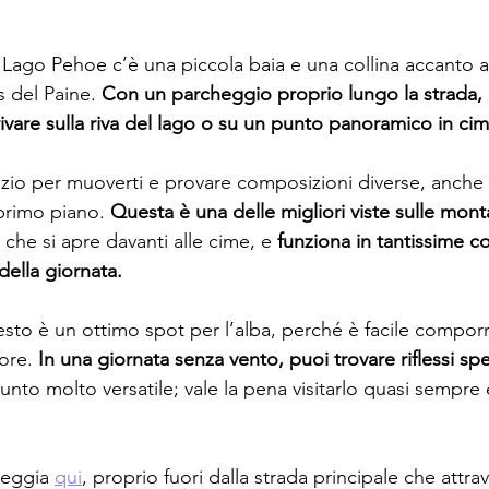
l Lago Pehoe c’è una piccola baia e una collina accanto a
s del Paine. 
Con un parcheggio proprio lungo la strada, 
rivare sulla riva del lago o su un punto panoramico in cima
azio per muoverti e provare composizioni diverse, anche
primo piano. 
Questa è una delle migliori viste sulle mont
o che si apre davanti alle cime, e 
funziona in tantissime co
 della giornata.
sto è un ottimo spot per l’alba, perché è facile compo
ore. 
In una giornata senza vento, puoi trovare riflessi spe
unto molto versatile; vale la pena visitarlo quasi sempre 
heggia 
qui
, proprio fuori dalla strada principale che attra