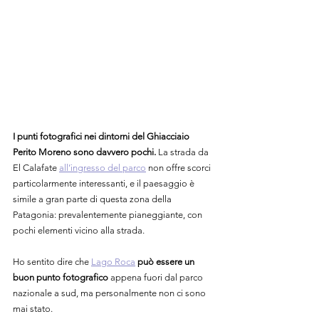
I punti fotografici nei dintorni del Ghiacciaio 
Perito Moreno sono davvero pochi.
 La strada da 
El
 Calafate 
all’ingresso del parco
 non offre scorci 
particolarmente interessanti, e il paesaggio è 
simile a gran parte di questa zona della 
Patagonia: prevalentemente pianeggiante, con 
pochi elementi vicino alla strada.
Ho sentito dire che 
Lago Roca
può essere un 
buon punto fotografico
 appena fuori dal parco 
nazionale a sud, ma personalmente non ci sono 
mai stato.