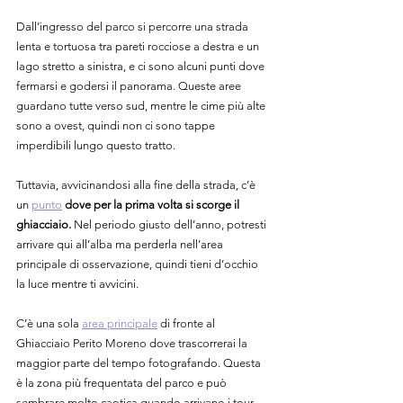
Dall’ingresso del parco si percorre una strada 
lenta e tortuosa tra pareti rocciose a destra e un 
lago stretto a sinistra, e ci sono alcuni punti dove 
fermarsi e godersi il panorama. Queste aree 
guardano tutte verso sud, mentre le cime più alte 
sono a ovest, quindi non ci sono tappe 
imperdibili lungo questo tratto.
Tuttavia, avvicinandosi alla fine della strada, c’è 
un 
punto
dove per la prima volta si scorge il 
ghiacciaio.
 Nel periodo giusto dell’anno, potresti 
arrivare qui all’alba ma perderla nell’area 
principale di osservazione, quindi tieni d’occhio 
la luce mentre ti avvicini.
C’è una sola 
area principale
 di fronte al 
Ghiacciaio Perito Moreno dove trascorrerai la 
maggior parte del tempo fotografando. Questa 
è la zona più frequentata del parco e può 
sembrare molto caotica quando arrivano i tour 