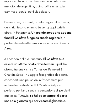
rappresenta la porta d’accesso alla Patagonia 
meridionale argentina, quindi offre un’ampia 
gamma di servizi per i viaggiatori.
Piena di bar, ristoranti, hotel e negozi di souvenir, 
qui si riuniscono e fanno base i gruppi turistici 
diretti in Patagonia. 
Un grande aeroporto appena 
fuori El Calafate funge da snodo regionale
, e 
probabilmente atterrerai qui se arrivi via Buenos 
Aires.
A seconda del tuo itinerario, 
El Calafate può 
essere un ottimo posto dove fermarsi qualche 
giorno
 tra una visita a Torres del Paine ed El 
Chaltén. Se sei in viaggio fotografico dedicato, 
concederti una pausa dalla fotocamera può 
aiutare la creatività, ed El Calafate è il posto 
perfetto per farlo senza la sensazione di perderti 
qualcosa. Tuttavia, 
se hai poco tempo, ti basta 
una sola giornata qui per visitare il ghiacciaio.