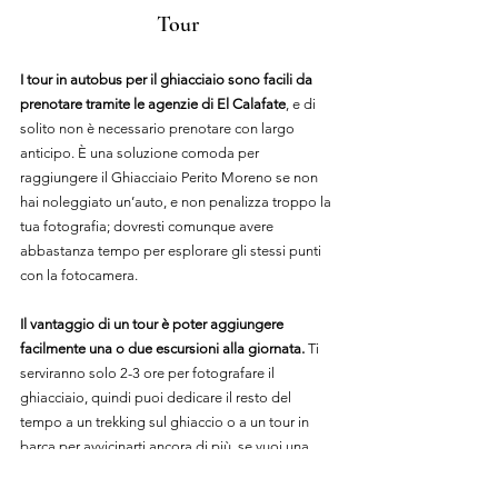
Tour
I tour in autobus per il ghiacciaio sono facili da 
prenotare tramite le agenzie di El Calafate
, e di 
solito non è necessario prenotare con largo 
anticipo. È una soluzione comoda per 
raggiungere il Ghiacciaio Perito Moreno se non 
hai noleggiato un’auto, e non penalizza troppo la 
tua fotografia; dovresti comunque avere 
abbastanza tempo per esplorare gli stessi punti 
con la fotocamera.
Il vantaggio di un tour è poter aggiungere 
facilmente una o due escursioni alla giornata.
 Ti 
serviranno solo 2-3 ore per fotografare il 
ghiacciaio, quindi puoi dedicare il resto del 
tempo a un trekking sul ghiaccio o a un tour in 
barca per avvicinarti ancora di più, se vuoi una 
giornata più varia.