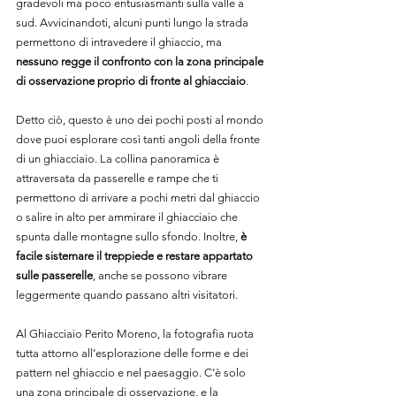
gradevoli ma poco entusiasmanti sulla valle a 
sud. Avvicinandoti, alcuni punti lungo la strada 
permettono di intravedere il ghiaccio, ma 
nessuno regge il confronto con la zona principale 
di osservazione proprio di fronte al ghiacciaio
.
Detto ciò, questo è uno dei pochi posti al mondo 
dove puoi esplorare così tanti angoli della fronte 
di un ghiacciaio. La collina panoramica è 
attraversata da passerelle e rampe che ti 
permettono di arrivare a pochi metri dal ghiaccio 
o salire in alto per ammirare il ghiacciaio che 
spunta dalle montagne sullo sfondo. Inoltre, 
è 
facile sistemare il treppiede e restare appartato 
sulle passerelle
, anche se possono vibrare 
leggermente quando passano altri visitatori.
Al Ghiacciaio Perito Moreno, la fotografia ruota 
tutta attorno all’esplorazione delle forme e dei 
pattern nel ghiaccio e nel paesaggio. C’è solo 
una zona principale di osservazione, e la 