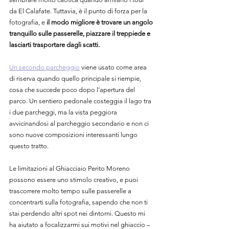
da El Calafate. Tuttavia, è il punto di forza per la 
fotografia, e 
il modo migliore è trovare un angolo 
tranquillo sulle passerelle, piazzare il treppiede e 
lasciarti trasportare dagli scatti.
Un secondo parcheggio
 viene usato come area 
di riserva quando quello principale si riempie, 
cosa che succede poco dopo l’apertura del 
parco. Un sentiero pedonale costeggia il lago tra 
i due parcheggi, ma la vista peggiora 
avvicinandosi al parcheggio secondario e non ci 
sono nuove com
posizioni interessanti lungo 
questo tratto.
Le limitazioni al Ghiacciaio Perito Moreno 
possono essere uno stimolo creativo, e puoi 
trascorrere molto tempo sulle passerelle a 
concentrarti sulla fotografia, sapendo che non ti 
stai perdendo altri spot nei dintorni. Questo mi 
ha aiutato a focalizzarmi sui motivi nel ghiaccio – 