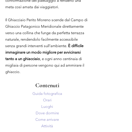
conformazione del paesaggio a renderlo una 
meta così amata dai viaggiatori.
Il Ghiacciaio Perito Moreno scende dal Campo di 
Ghiaccio Patagonico Meridionale direttamente 
verso una collina che funge da perfetta terrazza 
naturale, rendendolo facilmente accessibile 
senza grandi interventi sull’ambiente. 
È difficile 
immaginare un modo migliore per avvicinarsi 
tanto a un ghiacciaio
, e ogni anno centinaia di 
migliaia di persone vengono qui ad ammirare il 
ghiaccio.
Contenuti
Guida fotografica
Orari
Luoghi
Dove dormire
Come arrivare
Attività