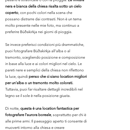
nera e bianca della chiesa risalta sotto un cielo 
coperto
, con pochi colori nella scena che 
possano distrarre dai contrasti. Non è un tema 
molto presente nelle mie foto, ma continuo a 
preferire Búðakirkja nei giorni di pioggia.
Se invece preferisci condizioni più drammatiche, 
puoi fotografare Búðakirkja all’alba o al 
tramonto, scegliendo posizione e composizione 
in base alla luce e ai colori migliori nel cielo. Le 
pareti nere e semplici della chiesa non riflettono 
la luce, quindi 
penso che ci siano location migliori 
per un’alba o un tramonto molto colorati.
Tuttavia, puoi far risaltare dettagli incredibili nel 
legno se il sole è nella posizione giusta.
Di notte, 
questa è una location fantastica per 
fotografare l’aurora boreale
, soprattutto per chi è 
alle prime armi. Il paesaggio aperto ti consente di 
muoverti intorno alla chiesa e creare 