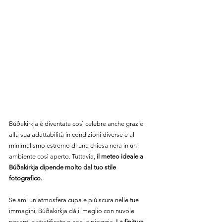
Búðakirkja è diventata così celebre anche grazie 
alla sua adattabilità in condizioni diverse e al 
minimalismo estremo di una chiesa nera in un 
ambiente così aperto. Tuttavia, 
il meteo ideale a 
Búðakirkja dipende molto dal tuo stile 
fotografico.
Se ami un’atmosfera cupa e più scura nelle tue 
immagini, Búðakirkja dà il meglio con nuvole 
pesanti e stratificate o con la pioggia. 
La finitura 