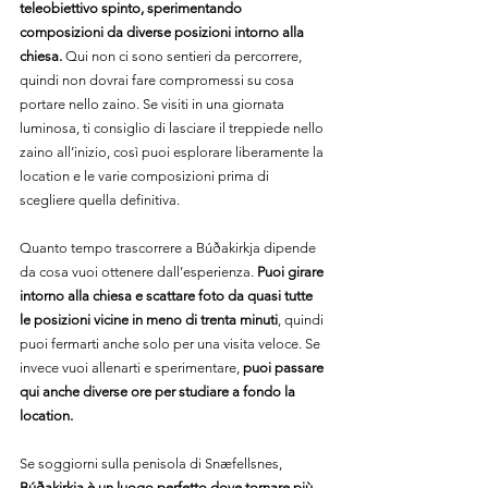
teleobiettivo spinto, sperimentando 
composizioni da diverse posizioni intorno alla 
chiesa.
 Qui non ci sono sentieri da percorrere, 
quindi non dovrai fare compromessi su cosa 
portare nello zaino. Se visiti in una giornata 
luminosa, ti consiglio di lasciare il treppiede nello 
zaino all’inizio, così puoi esplorare liberamente la 
location e le varie composizioni prima di 
scegliere quella definitiva.
Quanto tempo trascorrere a Búðakirkja dipende 
da cosa vuoi ottenere dall’esperienza. 
Puoi girare 
intorno alla chiesa e scattare foto da quasi tutte 
le posizioni vicine in meno di trenta minuti
, quindi 
puoi fermarti anche solo per una visita veloce. Se 
invece vuoi allenarti e sperimentare, 
puoi passare 
qui anche diverse ore per studiare a fondo la 
location.
Se soggiorni sulla penisola di Snæfellsnes, 
Búðakirkja è un luogo perfetto dove tornare più 