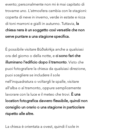
evento; personalmente non mi è mai capitato di 
trovarne uno. L’atmosfera cambia con le stagioni: 
coperta di neve in inverno, verde in estate e ricca 
di toni marroni e gialli in autunno. Tuttavia, 
la 
chiesa nera è un soggetto così versatile che non 
serve puntare a una stagione specifica.
È possibile visitare Búðakirkja anche a qualsiasi 
ora del giorno o della notte, e 
ci sono fari che 
illuminano l’edificio dopo il tramonto
. Visto che 
puoi fotografare la chiesa da qualsiasi direzione, 
puoi scegliere se includere il sole 
nell’inquadratura o voltargli le spalle, visitare 
all’alba o al tramonto, oppure semplicemente 
lavorare con la luce e il meteo che trovi. 
È una 
location fotografica davvero flessibile, quindi non 
consiglio un orario o una stagione in particolare 
rispetto alle altre.
La chiesa è orientata a ovest, quindi il sole in 