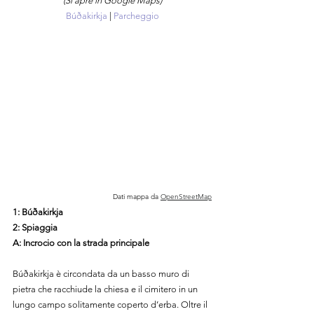
(Si apre in Google Maps)
Búðakirkja
 | 
Parcheggio
Dati mappa da
OpenStreetMap
1: Búðakirkja
2: Spiaggia
A: Incrocio con la strada principale
Búðakirkja è circondata da un basso muro di 
pietra che racchiude la chiesa e il cimitero in un 
lungo campo solitamente coperto d’erba. Oltre il 