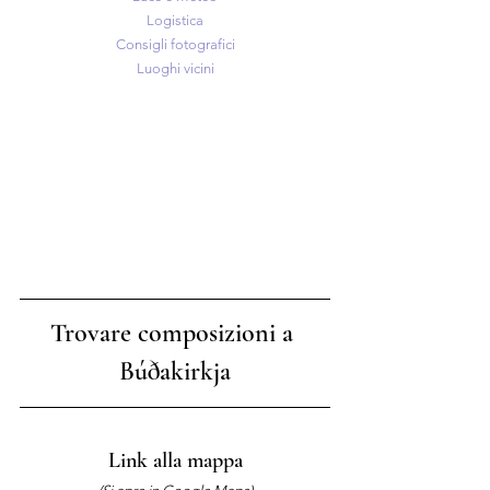
Logistica
Consigli fotografici
Luoghi vicini
Trovare composizioni a 
Búðakirkj
a
Link alla mappa