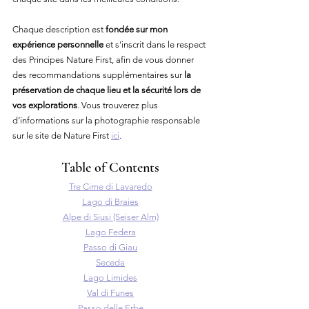
Chaque description est 
fondée sur mon 
expérience personnelle
 et s’inscrit dans le respect 
des Principes Nature First, afin de vous donner 
des recommandations supplémentaires sur 
la 
préservation de chaque lieu et la sécurité lors de 
vos explorations
. Vous trouverez plus 
d’informations sur la photographie responsable 
sur le site de Nature First 
ici
.
Table of Contents
Tre Cime di Lavaredo
Lago di Braies
Alpe di Siusi (Seiser Alm)
Lago Federa
Passo di Giau
Seceda
Lago Limides
Val di Funes
Passo delle Erbe