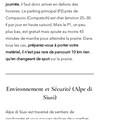
journée
, il faut donc arriver en dehors des 
horaires. Le parking principal (P2) près de 
Compaccio (Compatsch) est cher (environ 25–30 
€ par jour en haute saison). Mais le P1, un peu 
plus bas, est gratuit mais ajoute au moins 45 
minutes de marche pour atteindre la prairie. Dans 
tous les cas, 
préparez-vous à porter votre 
matériel, il n’est pas rare de parcourir 10 km rien 
qu’en changeant de spot
 sur la prairie.
Environnement et Sécurité
 (Alpe di 
Siusi)
Alpe di Siusi est traversé de sentiers de 
randonnée et vous pouvez réaliser de superbes 
images sans sortir des chemins. Certaines zones 
autour des cabanes sont privées, et la prairie 