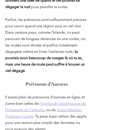
donnent une idée de quand le ciel pourrait se 
dégager la nuit
 pour planifier ta sortie.
Parfois, les prévisions sont suffisamment précises 
pour savoir quand une région aura un ciel clair. 
Dans certains pays, comme l’Islande, on peut 
parcourir de longues distances en une soirée, car 
les routes sont droites et parfois totalement 
dégagées même en hiver. Certaines nuits, 
tu 
pourrais avoir beaucoup de nuages là où tu es, 
mais une heure de route peut suffire à trouver un 
ciel dégagé.
Prévisions d’Aurores
Il existe plein de prévisions d’aurores en ligne, et 
j’aime bien celles de 
l’Institut de Géophysique de 
l’Université de Fairbanks
 ou du 
Space Weather 
Prediction Center
. Tu peux aussi utiliser des applis 
pour une version plus simple des données ou 
pour recevoir des alertes.