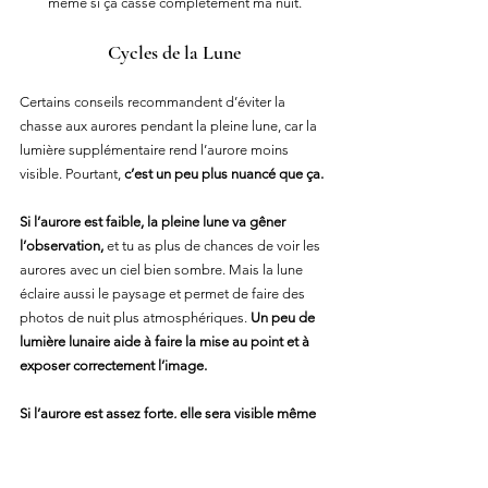
même si ça casse complètement ma nuit.
Cycles de la Lune
Certains conseils recommandent d’éviter la 
chasse aux aurores pendant la pleine lune, car la 
lumière supplémentaire rend l’aurore moins 
visible. Pourtant, 
c’est un peu plus nuancé que ça.
Si l’aurore est faible, la pleine lune va gêner 
l’observation,
 et tu as plus de chances de voir les 
aurores avec un ciel bien sombre. Mais la lune 
éclaire aussi le paysage et permet de faire des 
photos de nuit plus atmosphériques. 
Un peu de 
lumière lunaire aide à faire la mise au point et à 
exposer correctement l’image.
Si l’aurore est assez forte, elle sera visible même 
avec une pleine lune.
 Photographier les aurores 
sous une lune brillante peut donner des images 
incroyables, avec un paysage bien net et des 