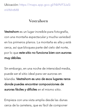
Ubicación
: 
https://maps.app.goo.gl/Nk9VF3JaSi
mVMntM8
Vestrahorn
Vestrahorn
 es un lugar increíble para fotografía, 
con una montaña espectacular y mucha variedad 
en los primeros planos. La montaña es alta y está 
cerca, así que bloquea parte del cielo del norte, 
por lo que 
este sitio no funciona bien con auroras 
muy débiles
.
Sin embargo, en una noche de intensidad media, 
puede ser el sitio ideal para ver auroras en 
Islandia. 
Vestrahorn es uno de esos lugares raros 
donde puedes encontrar composiciones de 
auroras fáciles y difíciles
 en el mismo sitio.
Empieza con una vista amplia desde las dunas 
cerca de la carretera, que es fácil de componer 