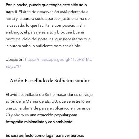
Por la noche, puede que tengas este sitio solo 
para ti
. El área de observación está orientada al 
norte y la aurora suele aparecer justo encima de 
la cascada, lo que facilita la composición. Sin 
embargo, el paisaje es alto y bloquea buena 
parte del cielo del norte, así que necesitarás que 
la aurora suba lo suficiente para ser visible.
Ubicación
: 
https://maps.app.goo.gl/41J5HS4MU
aEtyEYf7
Avión Estrellado de Solheimasandur
El avión estrellado de Solheimasandur es un viejo 
avión de la Marina de EE. UU. que se estrelló en 
una zona plana de paisaje volcánico en los años 
70 y ahora es 
una atracción popular para 
fotografía minimalista y con ambiente
.
Es casi perfecto como lugar para ver auroras