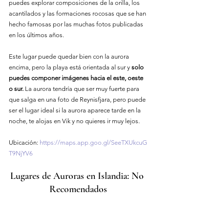
puedes explorar composiciones de la orilla, los 
acantilados y las formaciones rocosas que se han 
hecho famosas por las muchas fotos publicadas 
en los últimos años.
Este lugar puede quedar bien con la aurora 
encima, pero la playa está orientada al sur y 
solo 
puedes componer imágenes hacia el este, oeste 
o sur.
 La aurora tendría que ser muy fuerte para 
que salga en una foto de Reynisfjara, pero puede 
ser el lugar ideal si la aurora aparece tarde en la 
noche, te alojas en Vik y no quieres ir muy lejos.
Ubicación
: 
https://maps.app.goo.gl/SeeTXUkcuG
T9NjYV6
Lugares de Auroras en Islandia: No 
Recomendados