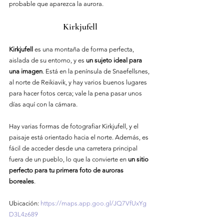
probable que aparezca la aurora.
Kirkjufell
Kirkjufell
 es una montaña de forma perfecta, 
aislada de su entorno, y es 
un sujeto ideal para 
una imagen
. Está en la península de Snaefellsnes, 
al norte de Reikiavik, y hay varios buenos lugares 
para hacer fotos cerca; vale la pena pasar unos 
días aquí con la cámara.
Hay varias formas de fotografiar Kirkjufell, y el 
paisaje está orientado hacia el norte. Además, es 
fácil de acceder desde una carretera principal 
fuera de un pueblo, lo que la convierte en 
un sitio 
perfecto para tu primera foto de auroras 
boreales
.
Ubicación
: 
https://maps.app.goo.gl/JQ7VfUxYg
D3L4z689