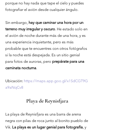
porque no hay nada que tape el cielo y puedes 
fotografiar el avión desde cualquier ángulo.
Sin embargo, 
hay que caminar una hora por un 
terreno muy irregular y oscuro
. He estado solo en 
el avión de noche durante más de una hora, y es 
una experiencia inquietante, pero es más 
probable que te encuentres con otros fotógrafos 
si la noche está despejada. Es un sitio genial 
para fotos de auroras, pero 
prepárate para una 
caminata nocturna
.
Ubicación
: 
https://maps.app.goo.gl/x1SdCGT9G
a9aNqCv8
Playa de Reynisfjara
La playa de Reynisfjara es una barra de arena 
negra con pilas de roca junto al bonito pueblo de 
Vik. 
La playa es un lugar genial para fotografía
, y 