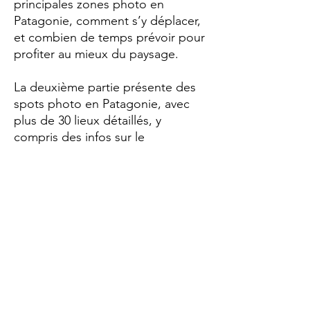
principales zones photo en
Patagonie, comment s’y déplacer,
et combien de temps prévoir pour
profiter au mieux du paysage.
La deuxième partie présente des
spots photo en Patagonie, avec
plus de 30 lieux détaillés, y
compris des infos sur le
stationnement et les randonnées.
Les lieux comprennent des liens
cartographiques et des idées de
prises de vue sur place.
Ce que tu reçois
Un eBook de 85 pages, à
télécharger via un lien privé après
achat. L’eBook est au format PDF