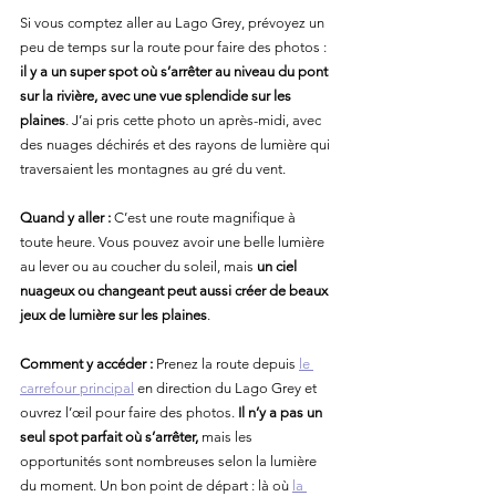
Si vous comptez aller au Lago Grey, prévoyez un 
peu de temps sur la route pour faire des photos : 
il y a un super spot où s’arrêter au niveau du pont 
sur la rivière, avec une vue splendide sur les 
plaines
. J’ai pris cette photo un après-midi, avec 
des nuages déchirés et des rayons de lumière qui 
traversaient les montagnes au gré du vent.
Quand y aller :
 C’est une route magnifique à 
toute heure. Vous pouvez avoir une belle lumière 
au lever ou au coucher du soleil, mais 
un ciel 
nuageux ou changeant peut aussi créer de beaux 
jeux de lumière sur les plain
es
.
Comment y accéder :
 Prenez la route depuis 
le 
carrefour principal
 en direction du Lago Grey et 
ouvrez l’œil pour faire des photos. 
Il n’y a pas un 
seul spot parfait où s’arrêter,
 mais les 
opportunités sont nombreuses selon la lumière 
du moment. Un bon point de départ : là où 
la 