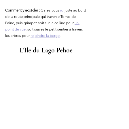
Comment y accéder :
 Garez-vous 
ici
 juste au bord 
de la route principale qui traverse Torres del 
Paine, puis grimpez soit sur la colline pour 
un 
point de vue
, soit suivez le petit sentier à travers 
les arbres pour 
rejoindre la berge
.
L’Île du Lago Peho
e