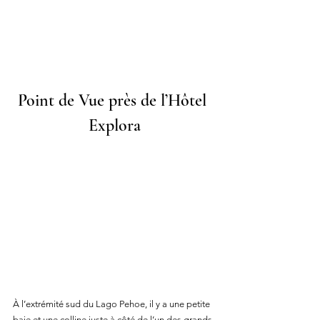
Point de Vue près de l’Hôtel 
Explor
a
À l’extrémité sud du Lago Pehoe, il y a une petite 
baie et une colline juste à côté de l’un des grands 