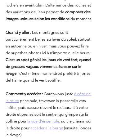
rochers en avant-plan. L’alternance des roches et 
des variations de l’eau permet de 
composer des 
images uniques selon les conditions
 du moment.
Quand y aller :
 Les montagnes sont 
particulièrement belles au lever du soleil, surtout 
en automne ou en hiver, mais vous pouvez faire 
de superbes photos ici à n’importe quelle heure. 
C’est un spot génial les jours de vent fort, quand 
de grosses vagues viennent s’écraser sur le 
rivage
 ; c’est même mon endroit préféré à Torres 
del Paine quand le vent souffle.
Comment y accéder :
 Garez-vous juste 
à côté de 
la route
 principale, traversez la passerelle vers 
l’hôtel, puis passez devant le restaurant à votre 
droite et prenez soit le sentier qui grimpe sur la 
colline pour 
la vue d’ensemble
, soit le chemin sur 
la droite pour 
accéder à la berge
 (ensuite, longez 
le rivage).