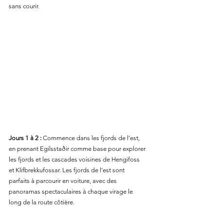
sans courir.
Jours 1 à 2 :
 Commence dans les fjords de l’est, 
en prenant Egilsstaðir comme base pour explorer 
les fjords et les cascades voisines de Hengifoss 
et Klifbrekkufossar. Les fjords de l’est sont 
parfaits à parcourir en voiture, avec des 
panoramas spectaculaires à chaque virage le 
long de la route côtière.