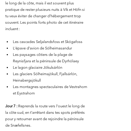
le long de la côte, mais il est souvent plus 
pratique de rester plusieurs nuits à Vík et Höfn si 
tu veux éviter de changer d’hébergement trop 
souvent. Les points forts photo de cet itinéraire 
incluent :
Les cascades Seljalandsfoss et Skógafoss
L’épave d’avion de Sólheimasandur
Les paysages côtiers de la plage de 
Reynisfjara et la péninsule de Dyrhólaey
Le lagon glaciaire Jökulsárlón
Les glaciers Sólheimajökull, Fjallsárlón, 
Heinabergsjökull
Les montagnes spectaculaires de Vestrahorn 
et Eystrahorn
Jour 7 :
 Reprends la route vers l’ouest le long de 
la côte sud, en t’arrêtant dans tes spots préférés 
pour y retourner avant de rejoindre la péninsule 
de Snæfellsnes.