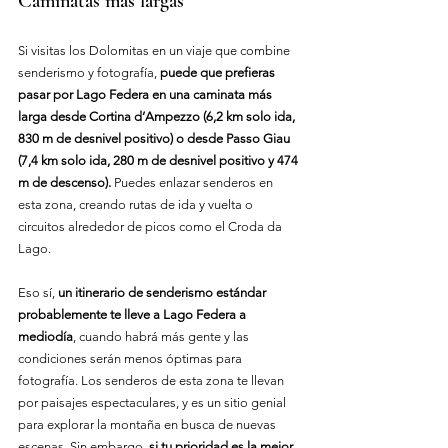
Caminatas más largas
Si visitas los Dolomitas en un viaje que combine 
senderismo y fotografía, 
puede que prefieras 
pasar por Lago Federa en una caminata más 
larga desde Cortina d’Ampezzo (6,2 km solo ida, 
830 m de desnivel positivo) o desde Passo Giau 
(7,4 km solo ida, 280 m de desnivel positivo y 474 
m de descenso).
 Puedes enlazar senderos en 
esta zona, creando rutas de ida y vuelta o 
circuitos alrededor de picos como el Croda da 
Lago.
Eso sí, 
un itinerario de senderismo estándar 
probablemente te lleve a Lago Federa a 
mediodía
, cuando habrá más gente y las 
condiciones serán menos óptimas para 
fotografía. Los senderos de esta zona te llevan 
por paisajes espectaculares, y es un sitio genial 
para explorar la montaña en busca de nuevas 
escenas. Sin embargo, 
si tu prioridad es la mejor 