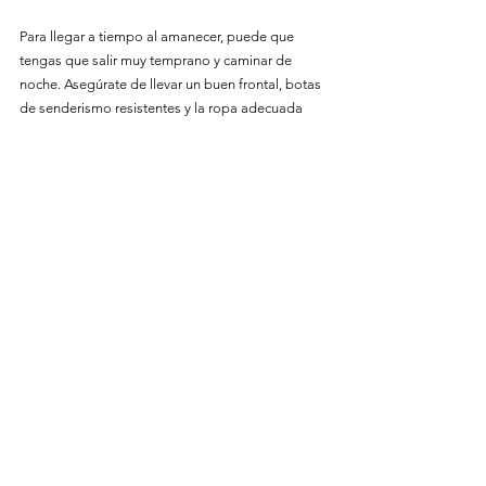
Para llegar a tiempo al amanecer, puede que 
tengas que salir muy temprano y caminar de 
noche. Asegúrate de llevar un buen frontal, botas 
de senderismo resistentes y la ropa adecuada 
para cambios bruscos de tiempo. Caminar de 
noche puede ser más lento, y recuerda tener en 
cuenta la altitud de los Dolomitas, descansando 
y llevando suficientes tentempiés para el 
trayecto. No planifiques una caminata para una 
sesión de amanecer sin margen de tiempo para 
no perderte la mejor luz.
Las rutas de Via Ferrata son otra forma popular 
de explorar zonas más remotas de los 
Dolomitas, y algunos lugares solo pueden 
alcanzarse mediante una Via Ferrata. Se trata de 
rutas de escalada equipadas con cables fijos y 
suelen ofrecer vistas espectaculares del paisaje 
circundante. Sin embargo, son rutas técnicas que 