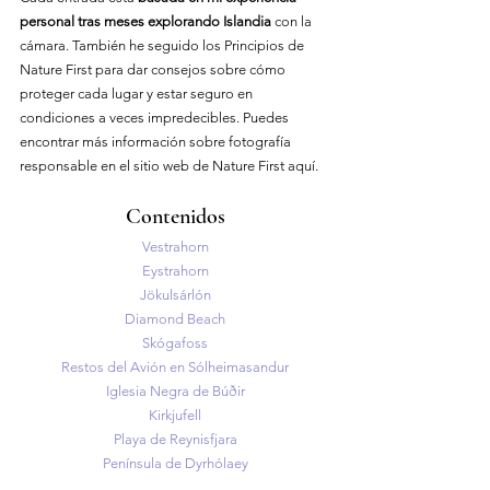
personal tras meses explorando Islandia
 con la 
cámara. También he seguido los Principios de 
Nature First para dar consejos sobre cómo 
proteger cada lugar y estar seguro en 
condiciones a veces impredecibles. Puedes 
encontrar más información sobre fotografía 
responsable en el sitio web de Nature First aquí.
Contenidos
Vestrahorn
Eystrahorn
Jökulsárlón
Diamond Beach
Skógafoss
Restos del Avión en Sólheimasandur
Iglesia Negra de Búðir
Kirkjufell
Playa de Reynisfjara
Península de Dyrhólaey