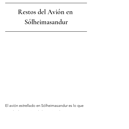
Restos del Avión en 
Sólheimasandur
El avión estrellado en Sólheimasandur es lo que 
queda de un avión de la Marina de EE. UU. que 
se quedó sin combustible sobre el sur de Islandia 
en 1973 y aterrizó de emergencia en una gran 