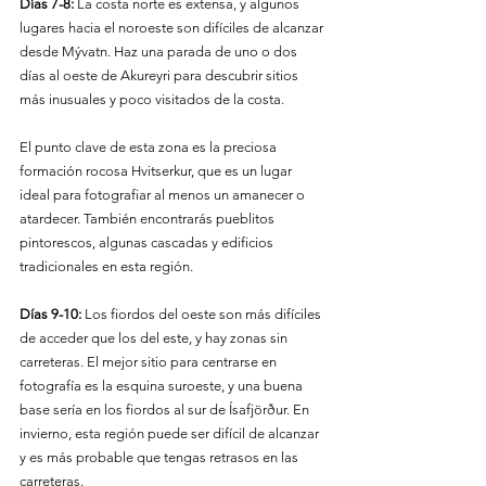
Días 7-8:
 La costa norte es extensa, y algunos 
lugares hacia el noroeste son difíciles de alcanzar 
desde Mývatn. Haz una parada de uno o dos 
días al oeste de Akureyri para descubrir sitios 
más inusuales y poco visitados de la costa.
El punto clave de esta zona es la preciosa 
formación rocosa Hvitserkur, que es un lugar 
ideal para fotografiar al menos un amanecer o 
atardecer. También encontrarás pueblitos 
pintorescos, algunas cascadas y edificios 
tradicionales en esta región.
Días 9-10:
 Los fiordos del oeste son más difíciles 
de acceder que los del este, y hay zonas sin 
carreteras. El mejor sitio para centrarse en 
fotografía es la esquina suroeste, y una buena 
base sería en los fiordos al sur de Ísafjörður. En 
invierno, esta región puede ser difícil de alcanzar 
y es más probable que tengas retrasos en las 
carreteras.