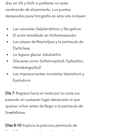
días en Vik y Höfn si prefieres no estar 
cambiando de alojamiento. Los puntos 
destacados para fotografía en esta ruta incluyen:
Las cascadas Seljalandsfoss y Skogafoss.
El avión estrellado en Solheimasandur
Las playas de Reynisfjara y la península de 
Dyrhólaey
La laguna glaciar Jökulsárlón
Glaciares como Sólheimajökull, Fjallsárlón, 
Heinabergsjökull
Las impresionantes montañas Vestrahorn y 
Eystrahorn
Día 7:
 Regresa hacia el oeste por la costa sur, 
parando en cualquier lugar destacado al que 
quieras volver antes de llegar a la península de 
Snæfellsnes.
Días 8-10:
 Explora la preciosa península de 