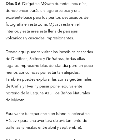
Días 3-6:
 Dirígete a Mývatn durante unos días, 
donde encontrarás un lago precioso y una 
excelente base para los puntos destacados de 
fotografía en esta zona. Mývatn está en el 
interior, y esta área está llena de paisajes 
volcánicos y cascadas impresionantes.
Desde aquí puedes visitar las increíbles cascadas 
de Dettifoss, Selfoss y Goðafoss, todas ellas 
lugares imprescindibles de Islandia pero un poco 
menos concurridas por estar tan alejadas. 
También puedes explorar las zonas geotermales 
de Krafla y Hverir y pasar por el equivalente 
norteño de la Laguna Azul, los Baños Naturales 
de Mývatn.
Para variar tu experiencia en Islandia, acércate a 
Húsavík para una aventura de avistamiento de 
ballenas (si visitas entre abril y septiembre).