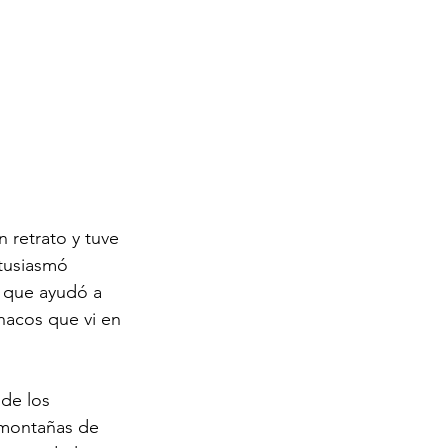
 retrato y tuve 
ntusiasmó 
o que ayudó a 
anacos que vi en 
de los 
 montañas de 