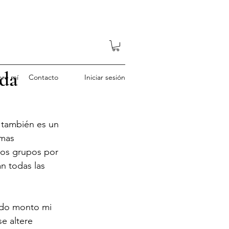
ida
bre mí
Contacto
Iniciar sesión
 también es un 
imas 
os grupos por 
n todas las 
ndo monto mi 
e altere 