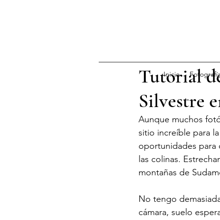
Tutorial d
Inicio
Fotografí
Silvestre 
Aunque muchos fotógr
sitio increíble para 
oportunidades para
las colinas. Estrech
montañas de Sudamér
No tengo demasiada 
cámara, suelo espera