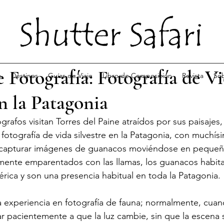
e Fotografía: Fotografía de V
a
Destinos
Guías de Viaje
Libro de Composición
Revista
So
en la Patagonia
afos visitan Torres del Paine atraídos por sus paisajes,
la fotografía de vida silvestre en la Patagonia, con muchís
 capturar imágenes de guanacos moviéndose en pequeñ
amente emparentados con las llamas, los guanacos habita
ica y son una presencia habitual en toda la Patagonia.
experiencia en fotografía de fauna; normalmente, cua
r pacientemente a que la luz cambie, sin que la escena s